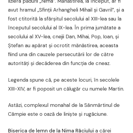
liziera pădurii „Nima”. Mănăstirea, la început, ar fi
avut hramul „Sfinţii Arhangheli Mihail şi Gavril”, şi a
fost ctitorită la sfârşitul secolului al XIII-lea sau la
începutul secolului al IX-lea. În prima jumătate a
secolului al XV-lea, cnejii Dan, Mihai, Pop, Ioan, şi
Ştefan au apărat şi ocrotit mănăstirea, aceasta
fiind una din cauzele persecutării lor de către
autorităţi şi decăderea din funcţia de cneaz.
Legenda spune că, pe aceste locuri, în secolele
XIII-XIV, ar fi poposit un călugăr cu numele Martin.
Astăzi, complexul monahal de la Sânmărtinul de
Câmpie este o oază de linişte şi rugăciune.
Biserica de lemn de la Nima Râciului
a cărei