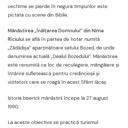
vechime se pierde în negura timpurilor este
pictata cu scene din Biblie.
Mănăstirea „Înălţarea Domnului” din Nima
Rîciului
se află în partea de hotar numită
„Zădădişa” aparţinătoare satului Bozed, de unde
denumirea actuală „Dealul Bozedului”. Mănăstirea
este renumită ca loc de reculegere, mângâiere şi
întărire sufletească pentru credincioşii şi
vizitatorii care se roagă în acest Sfânt lăcaş.
Istoria bisericii mănăstirii începe la 27 august
1990.
La aceste obiective se practică turismul