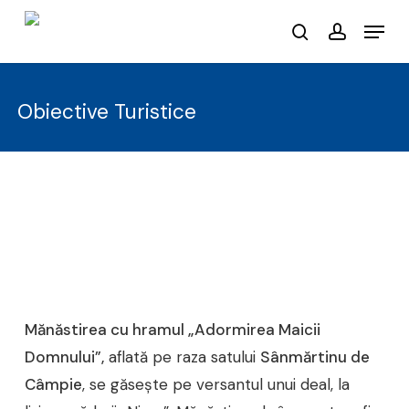
Skip
Menu
to
search
account
main
content
Obiective Turistice
Mănăstirea cu hramul „Adormirea Maicii
Domnului”,
aflată pe raza satului
Sânmărtinu de
Câmpie
, se găseşte pe versantul unui deal, la